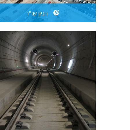
חניון שז"ר