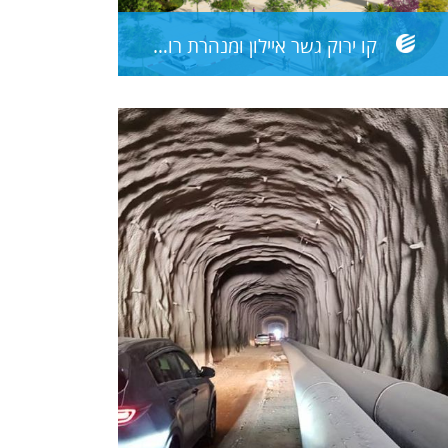
קו ירוק גשר איילון ומנהרת רוזנפלד