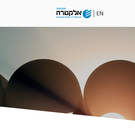
Go
EN
to
english
language