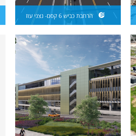
הרחבת כביש 6 קסם- נצני עוז