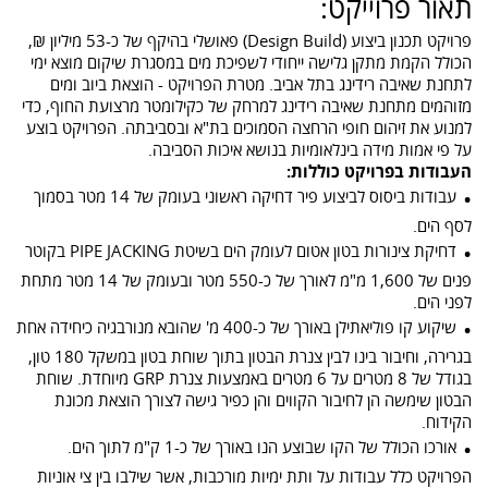
תאור פרוייקט:
פרויקט תכנון ביצוע (Design Build) פאושלי בהיקף של כ-53 מיליון ₪,
הכולל הקמת מתקן גלישה ייחודי לשפיכת מים במסגרת שיקום מוצא ימי
לתחנת שאיבה רידינג בתל אביב. מטרת הפרויקט - הוצאת ביוב ומים
מזוהמים מתחנת שאיבה רידינג למרחק של כקילומטר מרצועת החוף, כדי
למנוע את זיהום חופי הרחצה הסמוכים בת"א ובסביבתה. הפרויקט בוצע
על פי אמות מידה בינלאומיות בנושא איכות הסביבה.
העבודות בפרויקט כוללות:
עבודות ביסוס לביצוע פיר דחיקה ראשוני בעומק של 14 מטר בסמוך
לסף הים.
דחיקת צינורות בטון אטום לעומק הים בשיטת PIPE JACKING בקוטר
פנים של 1,600 מ"מ לאורך של כ-550 מטר ובעומק של 14 מטר מתחת
לפני הים.
שיקוע קו פוליאתילן באורך של כ-400 מ' שהובא מנורבגיה כיחידה אחת
בגרירה, וחיבור בינו לבין צנרת הבטון בתוך שוחת בטון במשקל 180 טון,
בגודל של 8 מטרים על 6 מטרים באמצעות צנרת GRP מיוחדת. שוחת
הבטון שימשה הן לחיבור הקווים והן כפיר גישה לצורך הוצאת מכונת
הקידוח.
אורכו הכולל של הקו שבוצע הנו באורך של כ-1 ק"מ לתוך הים.
הפרויקט כלל עבודות על ותת ימיות מורכבות, אשר שילבו בין צי אוניות