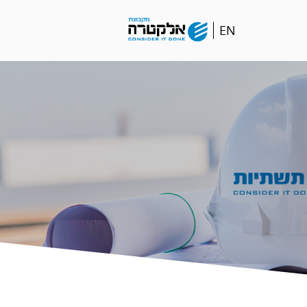
Go
EN
to
english
language