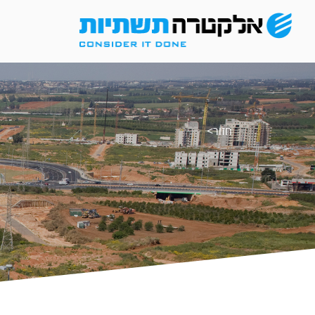
חזור>