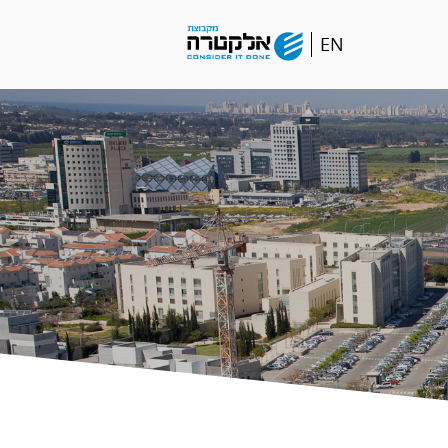
Go
EN
to
english
language