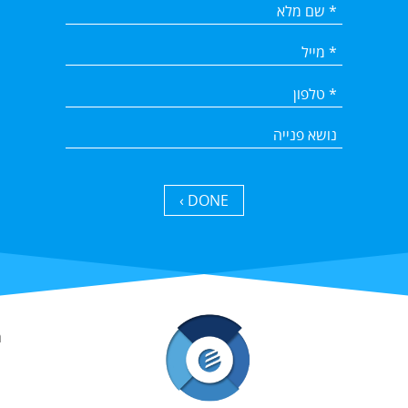
DONE ›
מ