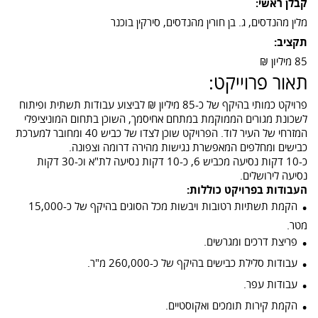
קבלן ראשי:
מלין מהנדסים, ג. בן חורין מהנדסים, סירקין בוכנר
תקציב:
85 מיליון ₪
תאור פרוייקט:
פרויקט כמותי בהיקף של כ-85 מיליון ₪ לביצוע עבודות תשתית ופיתוח
לשכונת מגורים הממוקמת במתחם אחיסמך, השוכן בתחום המוניציפלי
המזרחי של העיר לוד. הפרויקט שוכן לצדו של כביש 40 ומחובר למערכת
כבישים ומחלפים המאפשרת נגישות מהירה דרומה וצפונה.
כ-10 דקות נסיעה מכביש 6, כ-10 דקות נסיעה לת"א וכ-30 דקות
נסיעה לירושלים.
העבודות בפרויקט כוללות:
הקמת תשתיות רטובות ויבשות מכל הסוגים בהיקף של כ-15,000
מטר.
פריצת דרכים ומגרשים.
עבודות
סלילת כבישים
בהיקף של כ-260,000 מ"ר.
עבודות עפר.
הקמת קירות תומכים ואקוסטיים.